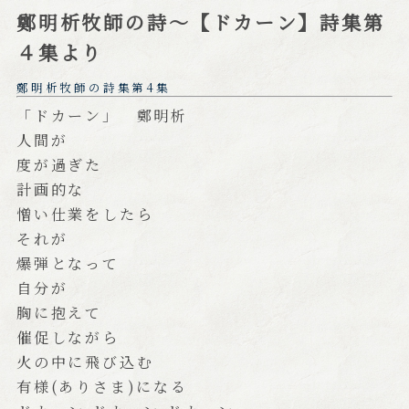
鄭明析牧師の詩～【ドカーン】詩集第
４集より
鄭明析牧師の詩集第4集
「ドカーン」 鄭明析
人間が
度が過ぎた
計画的な
憎い仕業をしたら
それが
爆弾となって
自分が
胸に抱えて
催促しながら
火の中に飛び込む
有様(ありさま)になる