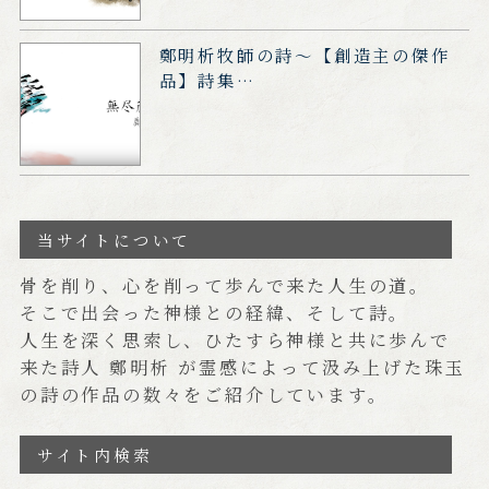
鄭明析牧師の詩～【創造主の傑作
品】詩集…
当サイトについて
骨を削り、心を削って歩んで来た人生の道。
そこで出会った神様との経緯、そして詩。
人生を深く思索し、ひたすら神様と共に歩んで
来た詩人 鄭明析 が霊感によって汲み上げた珠玉
の詩の作品の数々をご紹介しています。
サイト内検索