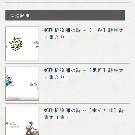
関連記事
鄭明析牧師の詩～【一粒】詩集第
４集より
鄭明析牧師の詩～【患難】詩集第
４集より
鄭明析牧師の詩～【幸せとは】詩
集第４集…