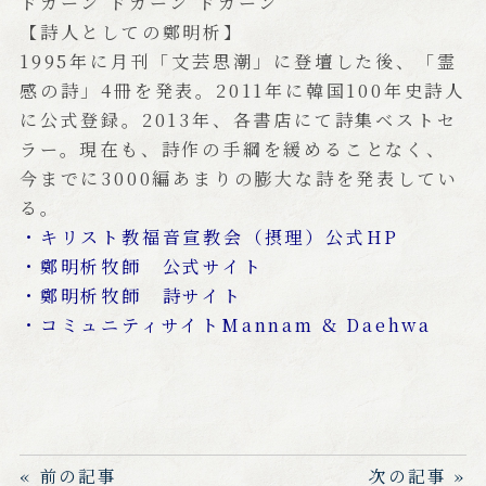
ドカーン ドカーン ドカーン
【詩人としての鄭明析】
1995年に月刊「文芸思潮」に登壇した後、「霊
感の詩」4冊を発表。2011年に韓国100年史詩人
に公式登録。2013年、各書店にて詩集ベストセ
ラー。現在も、詩作の手綱を緩めることなく、
今までに3000編あまりの膨大な詩を発表してい
る。
・キリスト教福音宣教会（摂理）公式HP
・鄭明析牧師 公式サイト
・鄭明析牧師 詩サイト
・コミュニティサイトMannam & Daehwa
« 前の記事
次の記事 »