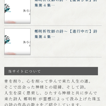
集第４集…
鄭明析牧師の詩～【進行中だ】詩
集第４集…
当サイトについて
骨を削り、心を削って歩んで来た人生の道。
そこで出会った神様との経緯、そして詩。
人生を深く思索し、ひたすら神様と共に歩んで
来た詩人 鄭明析 が霊感によって汲み上げた珠玉
の詩の作品の数々をご紹介しています。