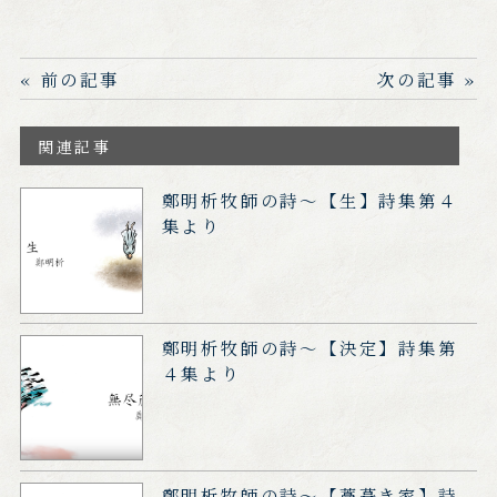
« 前の記事
次の記事 »
関連記事
鄭明析牧師の詩～【生】詩集第４
集より
鄭明析牧師の詩～【決定】詩集第
４集より
鄭明析牧師の詩～【藁葺き家】詩