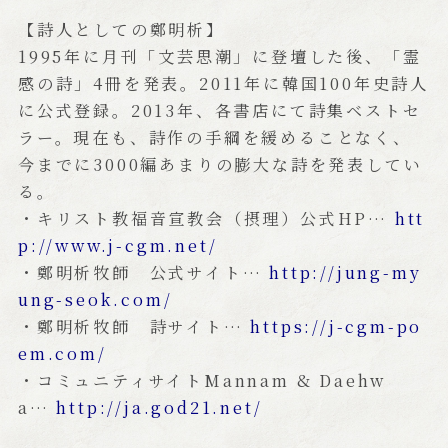
【詩人としての鄭明析】
1995年に月刊「文芸思潮」に登壇した後、「霊
感の詩」4冊を発表。2011年に韓国100年史詩人
に公式登録。2013年、各書店にて詩集ベストセ
ラー。現在も、詩作の手綱を緩めることなく、
今までに3000編あまりの膨大な詩を発表してい
る。
・キリスト教福音宣教会（摂理）公式HP…
htt
p://www.j-cgm.net/
・鄭明析牧師 公式サイト…
http://jung-my
ung-seok.com/
・鄭明析牧師 詩サイト…
https://j-cgm-po
em.com/
・コミュニティサイトMannam & Daehw
a…
http://ja.god21.net/