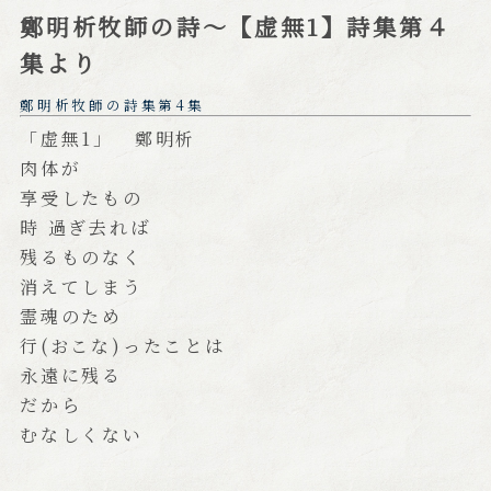
鄭明析牧師の詩～【虚無1】詩集第４
集より
鄭明析牧師の詩集第4集
「虚無1」 鄭明析
肉体が
享受したもの
時 過ぎ去れば
残るものなく
消えてしまう
霊魂のため
行(おこな)ったことは
永遠に残る
だから
むなしくない