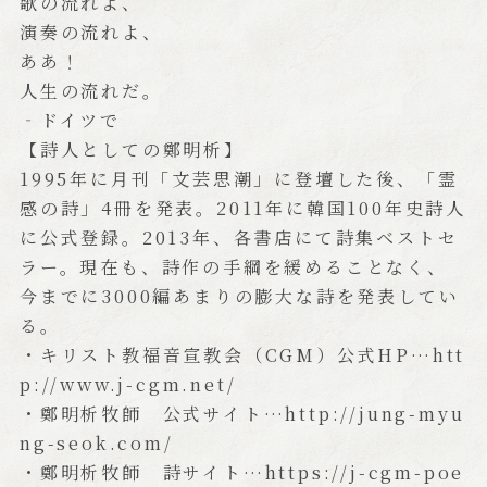
歌の流れよ、
演奏の流れよ、
ああ！
人生の流れだ。
‐ドイツで
【詩人としての鄭明析】
1995年に月刊「文芸思潮」に登壇した後、「霊
感の詩」4冊を発表。2011年に韓国100年史詩人
に公式登録。2013年、各書店にて詩集ベストセ
ラー。現在も、詩作の手綱を緩めることなく、
今までに3000編あまりの膨大な詩を発表してい
る。
・キリスト教福音宣教会（CGM）公式HP…htt
p://www.j-cgm.net/
・鄭明析牧師 公式サイト…http://jung-myu
ng-seok.com/
・鄭明析牧師 詩サイト…https://j-cgm-poe