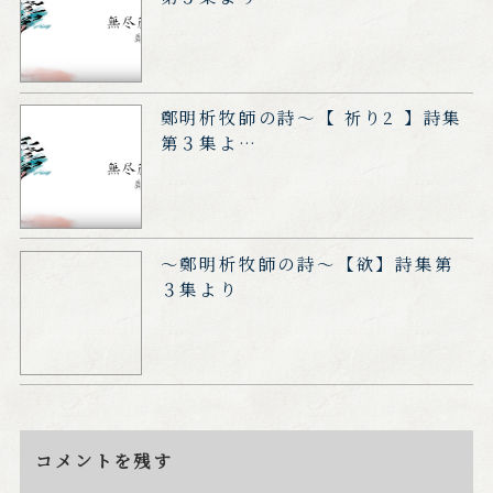
鄭明析牧師の詩～【 祈り2 】詩集
第３集よ…
～鄭明析牧師の詩～【欲】詩集第
３集より
コメントを残す