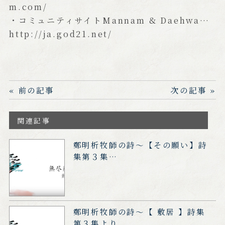
m.com/
・コミュニティサイトMannam & Daehwa…
http://ja.god21.net/
« 前の記事
次の記事 »
関連記事
鄭明析牧師の詩～【その願い】詩
集第３集…
鄭明析牧師の詩～【 敷居 】詩集
第３集より