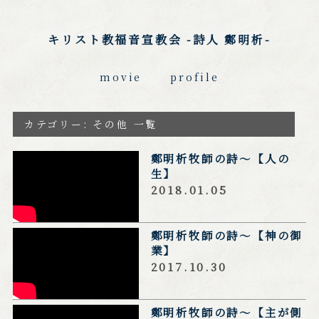
キリスト教福音宣教会 -詩人 鄭明析-
movie
profile
カテゴリー: その他 一覧
鄭明析牧師の詩～【人の
https://www.youtu
生】
be.com/watch?v=9
eob_5fNF68
2018.01.05
鄭明析牧師の詩～【神の御
https://www.youtu
業】
be.com/watch?v=l
wOE_c0HfZs
2017.10.30
鄭明析牧師の詩～【主が側
https://www.youtu