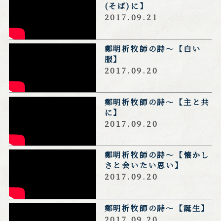
(そば)に】
be.com/watch?v=
K5y9spSA2w4
2017.09.21
鄭明析牧師の詩～【白い
https://www.youtu
服】
be.com/watch?v=
UGEWhJGx8DM
2017.09.20
鄭明析牧師の詩～【主と共
https://www.youtu
に】
be.com/watch?v=v
03P-gTUzXk
2017.09.20
鄭明析牧師の詩～【懐かし
https://www.youtu
さと会いたい思い】
be.com/watch?v=e
46mi92xtsI
2017.09.20
鄭明析牧師の詩～【誕生】
https://www.youtu
be.com/watch?v=
2017.09.20