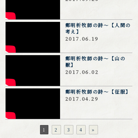
om_pYZcXLlM
鄭明析牧師の詩～【人間の
https://www.youtu
考え】
be.com/watch?v=
R2Pexfg_V0U
2017.06.19
鄭明析牧師の詩～【山の
https://www.youtu
獣】
be.com/watch?v=c
a6gprOYddM
2017.06.02
鄭明析牧師の詩～【征服】
https://www.youtu
be.com/watch?v=
2017.04.29
pPdirKsnGeo
1
2
3
4
»