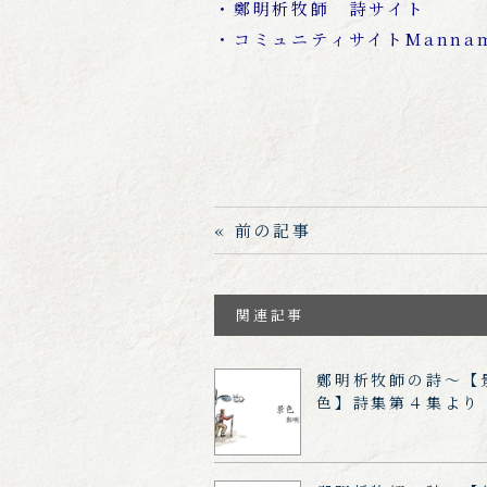
・鄭明析牧師 詩サイト
・コミュニティサイトMannam 
« 前の記事
関連記事
鄭明析牧師の詩～【
色】詩集第４集より