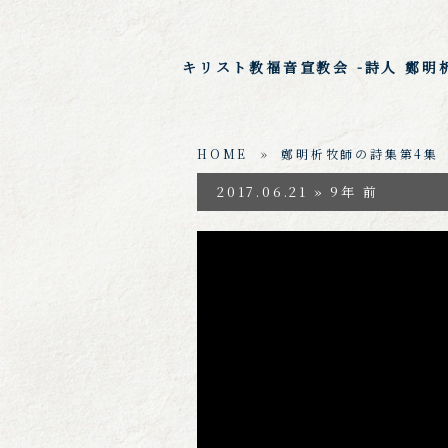
キリスト教福音宣教会 -詩人 鄭明
HOME
»
鄭明析牧師の詩集第4集
2017.06.21 » 9年 前
https://www.youtube.co