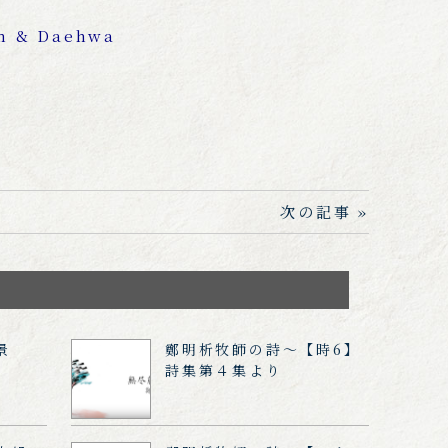
& Daehwa
次の記事 »
景
鄭明析牧師の詩～【時6】
詩集第４集より