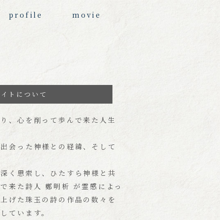
profile
movie
サイトについて
削り、心を削って歩んで来た人生
。
で出会った神様との経緯、そして
を深く思索し、ひたすら神様と共
で来た詩人 鄭明析 が霊感によっ
み上げた珠玉の詩の作品の数々を
介しています。