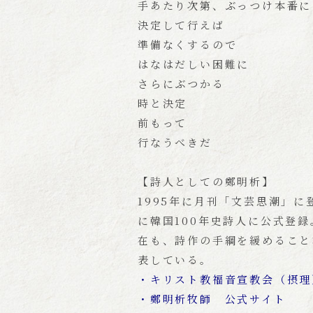
手あたり次第、ぶっつけ本番に
決定して行えば
準備なくするので
はなはだしい困難に
さらにぶつかる
時と決定
前もって
行なうべきだ
【詩人としての鄭明析】
1995年に月刊「文芸思潮」に
に韓国100年史詩人に公式登録
在も、詩作の手綱を緩めること
表している。
・キリスト教福音宣教会（摂理
・鄭明析牧師 公式サイト