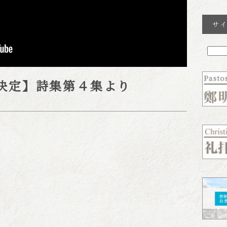
サ
決定】詩集第４集より