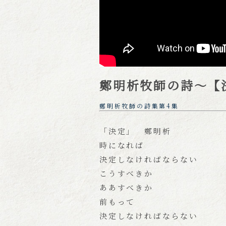
鄭明析牧師の詩～【
鄭明析牧師の詩集第4集
「決定」 鄭明析
時になれば
決定しなければならない
こうすべきか
ああすべきか
前もって
決定しなければならない