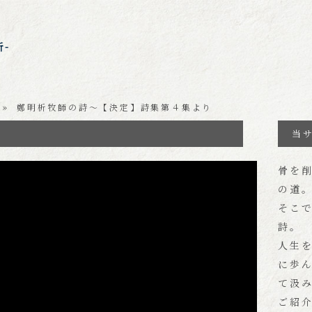
析-
» 鄭明析牧師の詩～【決定】詩集第４集より
当
m/watch?v=b7VXvu9dqW0
骨を
の道
そこ
詩。
人生
に歩ん
て汲
ご紹