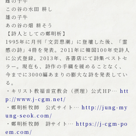
雌の子牛
この谷の水田 耕し
雄の子牛
あの谷の畑 耕そう
【詩人としての鄭明析】
1995年に月刊「文芸思潮」に登壇した後、「霊
感の詩」4冊を発表。2011年に韓国100年史詩人
に公式登録。2013年、各書店にて詩集ベストセ
ラー。現在も、詩作の手綱を緩めることなく、
今までに3000編あまりの膨大な詩を発表してい
る。
・キリスト教福音宣教会（摂理）公式HP…
htt
p://www.j-cgm.net/
・鄭明析牧師 公式サイト…
http://jung-my
ung-seok.com/
・鄭明析牧師 詩サイト…
https://j-cgm-po
em.com/