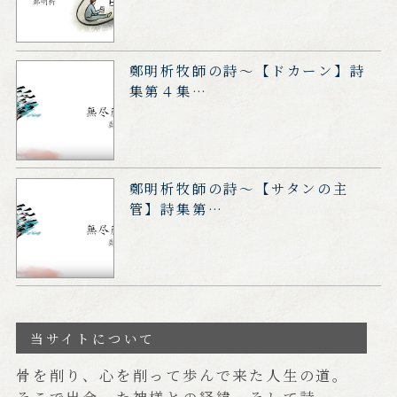
鄭明析牧師の詩～【ドカーン】詩
集第４集…
鄭明析牧師の詩～【サタンの主
管】詩集第…
当サイトについて
骨を削り、心を削って歩んで来た人生の道。