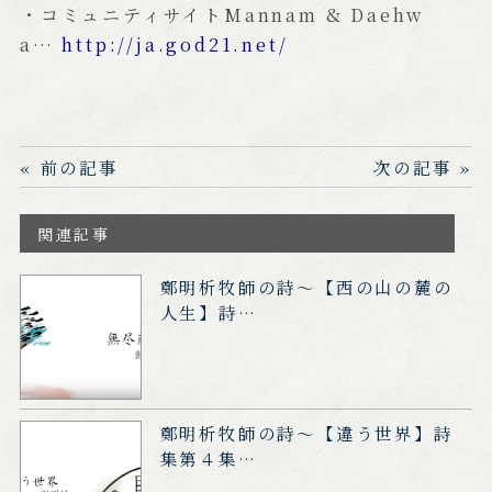
・コミュニティサイトMannam & Daehw
a…
http://ja.god21.net/
« 前の記事
次の記事 »
関連記事
鄭明析牧師の詩～【西の山の麓の
人生】詩…
鄭明析牧師の詩～【違う世界】詩
集第４集…