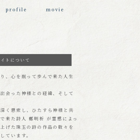
profile
movie
サイトについて
削り、心を削って歩んで来た人生
。
で出会った神様との経緯、そして
を深く思索し、ひたすら神様と共
で来た詩人 鄭明析 が霊感によっ
み上げた珠玉の詩の作品の数々を
介しています。