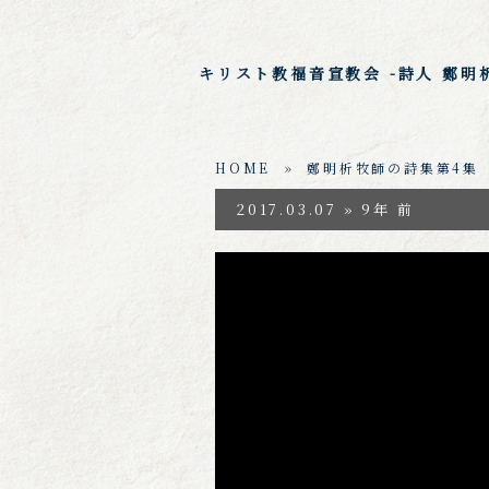
キリスト教福音宣教会 -詩人 鄭明
HOME
»
鄭明析牧師の詩集第4集
2017.03.07 » 9年 前
https://www.youtube.co