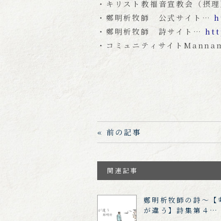
・キリスト教福音宣教会（摂理
・鄭明析牧師 公式サイト…
h
・鄭明析牧師 詩サイト…
ht
・コミュニティサイトMannam
« 前の記事
関連記事
鄭明析牧師の詩～【
が違う】詩集第４…