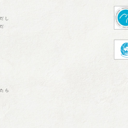
だし
だ
たら