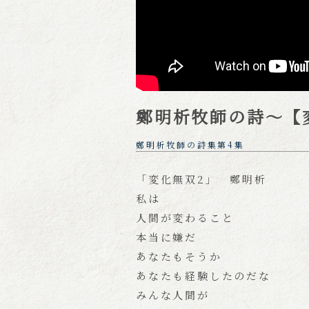
鄭明析牧師の詩～【
鄭明析牧師の詩集第4集
「変化無双2」 鄭明析
私は
人間が変わること
本当に嫌だ
あなたもそうか
あなたも経験したのだな
みんな人間が