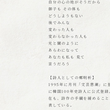
自分の心の地がそうだから
御子も その体も
どうしようもない
後でみんな
変わった人も
変わらなかった人も
光と闇のように
あらわになって
あなたも私も 見て
言うだろう
【詩人としての鄭明析】
1995年に月刊「文芸思潮」に
に韓国100年史詩人に公式登録
在も、詩作の手綱を緩めること
表している。