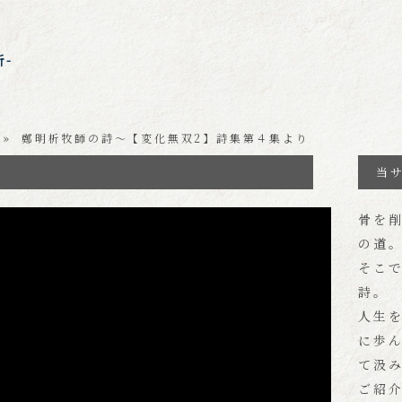
析-
» 鄭明析牧師の詩～【変化無双2】詩集第４集より
当
m/watch?v=DRWhEJgRWPo
骨を
の道
そこ
詩。
人生
に歩ん
て汲
ご紹