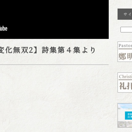
サ
変化無双2】詩集第４集より